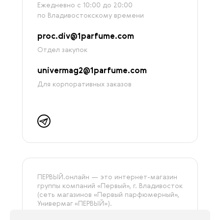
Ежедневно с 10:00 до 20:00
по Владивостокскому времени
proc.div@1parfume.com
Отдел закупок
univermag2@1parfume.com
Для корпоративных заказов
ПЕРВЫЙ.онлайн — это интернет-магазин
группы компаний «‎Первый», г. Владивосток
(сеть магазинов «Первый парфюмерный»,
Универмаг «ПЕРВЫЙ»).
На сайте представлена только