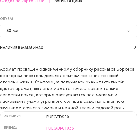
Скидка по карте Clear
обычная цена
ОБЪЕМ:
50 мл
50 мл
НАЛИЧИЕ В МАГАЗИНАХ
Аромат посвящён одноимённому сборнику рассказов Борхеса,
в котором писатель делился опытом познания теневой
стороны жизни. Композиция получилась очень тактильной:
вдыхая аромат, вы легко можете почувствовать тонкие
лепестки ириса, которые распускаются под мягкими и
ласковыми лучами утреннего солнца в саду, наполненном
звучанием сочного лимона и нежной зелени садовой розы.
АРТИКУЛ
FUEGEDS50
БРЕНД:
FUEGUIA 1833