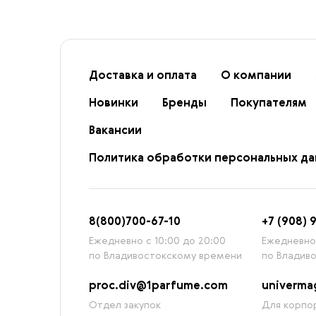
Доставка и оплата
О компании
Новинки
Бренды
Покупателям
Вакансии
Политика обработки персональных д
8
(800)7
00-67-
10
+7 (908) 
Ежедневно с 10:00 до 20:00
Ежедневно 
по Владивостокскому времени
по Владив
proc.div@1parfume.com
univerm
Отдел закупок
Для корпор