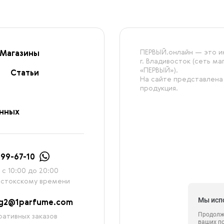
ПЕРВЫЙ.онлайн — это ин
Магазины
г. Владивосток (сеть м
«ПЕРВЫЙ»).
Статьи
На сайте представлена
продукция.
анных
999-67-10
с 10:00 до 20:00
остокскому времени
Мы исп
ag2@1parfume.com
Продолжа
ативных заказов
ваших п