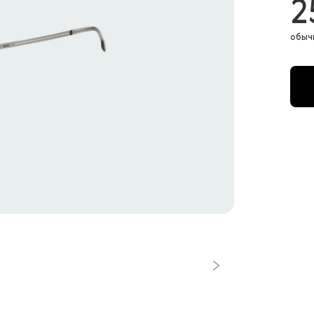
2
обыч