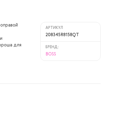
 оправой
АРТИКУЛ
208345R8158QT
и
ороша для
БРЕНД:
BOSS