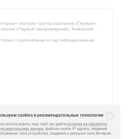
тернет-магазин группы компаний «‎Первый»,
агазинов «Первый парфюмерный», Универмаг
 только оригинальная и сертифицированная
ользуем cookies и рекомендательные технологии
я использовать наш сайт, вы даёте
согласие на обработку
ользовательских данных
: файлов cookie, IP адреса, сведений
оложении, типе устройства, сведения о ресурсах сети Интернет,
.
ПЕРВЫЙ 2014-2026.
х были совершены переходы на сайт
https:// perviyonline.ru