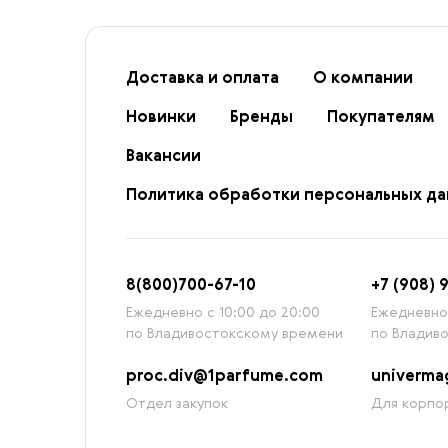
Доставка и оплата
О компании
Новинки
Бренды
Покупателям
Вакансии
Политика обработки персональных д
8
(800)7
00-67-
10
+7 (908) 
Ежедневно с 10:00 до 20:00
Ежедневно 
по Владивостокскому времени
по Владив
proc.div@1parfume.com
univerm
Отдел закупок
Для корпор