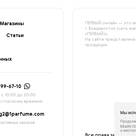
ПЕРВЫЙ.онлайн — это ин
Магазины
г. Владивосток (сеть м
«ПЕРВЫЙ»).
Статьи
На сайте представлена
продукция.
анных
999-67-10
с 10:00 до 20:00
остокскому времени
Мы исп
ag2@1parfume.com
Продолжа
ативных заказов
ваших п
о местоп
Все права защищены
с которы