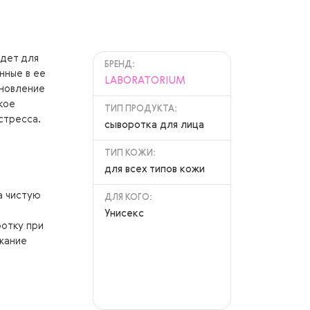
йдет для
БРЕНД:
нные в ее
LABORATORIUM
бновление
кое
ТИП ПРОДУКТА:
стресса.
сыворотка для лица
ТИП КОЖИ:
для всех типов кожи
а чистую
ДЛЯ КОГО:
Унисекс
отку при
жание