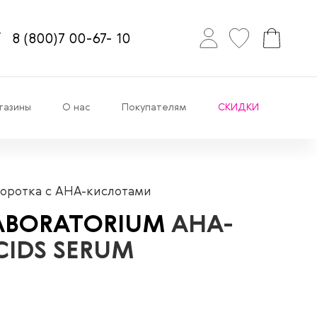
8
(800)7
00-67-
10
газины
О нас
Покупателям
СКИДКИ
оротка c АНА-кислотами
ABORATORIUM
AHA-
CIDS SERUM