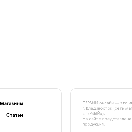
ПЕРВЫЙ.онлайн — это ин
Магазины
г. Владивосток (сеть м
«ПЕРВЫЙ»).
Статьи
На сайте представлена
продукция.