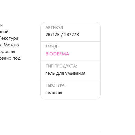
 и
АРТИКУЛ
нный
28712B / 28727B
 Текстура
ия. Можно
БРЕНД:
Хорошая
BIODERMA
овано под
ТИП ПРОДУКТА:
гель для умывания
ТЕКСТУРА:
гелевая