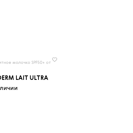
тное молочко SPF50+ от
ERM LAIT ULTRA
аличии