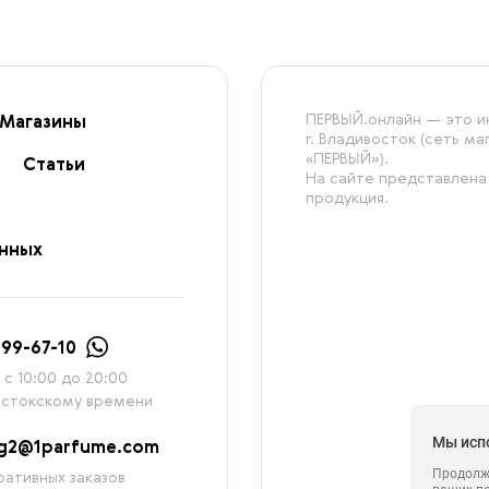
ПЕРВЫЙ.онлайн — это ин
Магазины
г. Владивосток (сеть м
«ПЕРВЫЙ»).
Статьи
На сайте представлена
продукция.
анных
999-67-10
с 10:00 до 20:00
остокскому времени
Мы исп
ag2@1parfume.com
Продолжа
ативных заказов