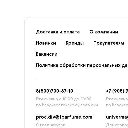
Доставка и оплата
О компании
Новинки
Бренды
Покупателям
Вакансии
Политика обработки персональных д
8
(800)7
00-67-
10
+7 (908) 
Ежедневно с 10:00 до 20:00
Ежедневно 
по Владивостокскому времени
по Владив
proc.div@1parfume.com
univerm
Отдел закупок
Для корпор