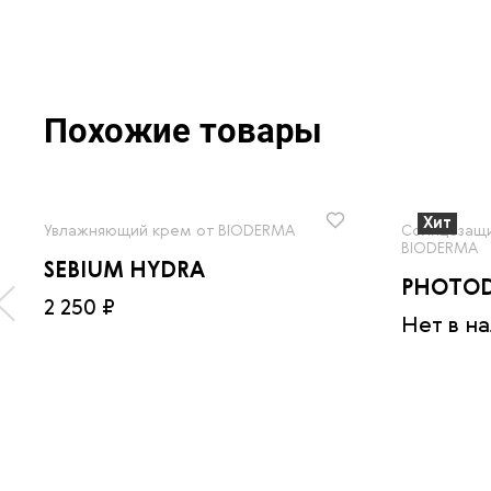
Похожие товары
Хит
Увлажняющий крем от BIODERMA
Солнцезащи
BIODERMA
SEBIUM HYDRA
PHOTOD
2 250 ₽
Нет в н