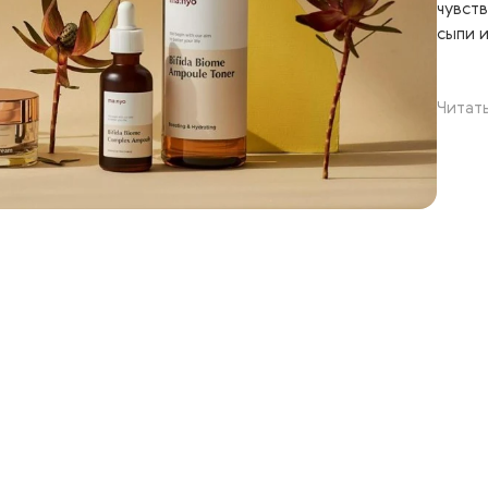
чувст
сыпи 
Читат