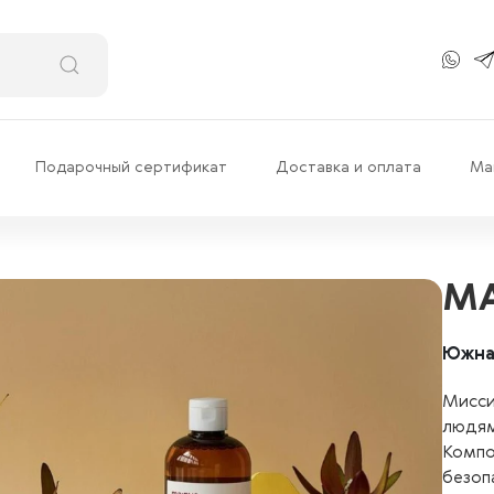
Подарочный сертификат
Доставка и оплата
Ма
MA
Южна
Мисси
людям
Компо
безоп