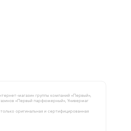
Популярное
Новинки
Сначала дешевле
Сначала дороже
тернет-магазин группы компаний «‎Первый»,
агазинов «Первый парфюмерный», Универмаг
 только оригинальная и сертифицированная