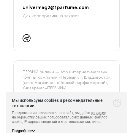
univermag2@1parfume.com
Для корпоративных заказов
ПЕРВЫЙ.онлайн — это интернет-магазин
группы компаний «‎Первый», г. Владивосток
(сеть магазинов «Первый парфюмерный»,
Универмаг «ПЕРВЫЙ»).
На сайте представлена только
оригинальная и сертифицированная
Мы используем cookies и рекомендательные
продукция.
технологии
Продолжая использовать наш сайт, вы даёте
согласие
на обработку ваших пользовательских данных
: файлов
cookie, IP адреса, сведений о местоположении, типе
Все права защищены.
устройства, сведения о ресурсах сети Интернет,
ПЕРВЫЙ 2014-2026.
с которых были совершены переходы на сайт
Подробнее
https://