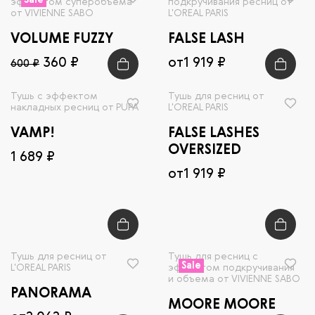
Sale
эффектом суперобъема
подкручивания ресниц от
от VIVIENNE SABO
L'OREAL PARIS
VOLUME FUZZY
FALSE LASH
360 ₽
от
1 919 ₽
600 ₽
Тушь с эффектом
Тушь для ресниц от
накладных ресниц от PUPA
L'OREAL PARIS
VAMP!
FALSE LASHES
OVERSIZED
1 689 ₽
от
1 919 ₽
Тушь для ресниц от
Тушь для ресниц с
Sale
L'OREAL PARIS
эффектом подкручивания
и объема от VIVIENNE SABO
PANORAMA
MOORE MOORE