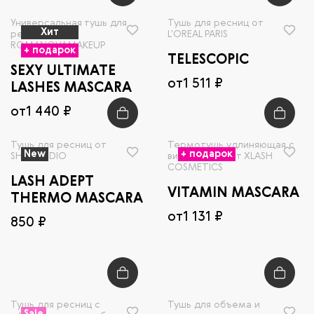
Универсальная тушь для
Тушь для ресниц от
Хит
ресниц от
L'OREAL PARIS
ROMANOVAMAKEUP
+ подарок
TELESCOPIC
SEXY ULTIMATE
от
1 511 ₽
LASHES MASCARA
от
1 440 ₽
Тушь для ресниц от
Термотушь удлиняющая с
New
+ подарок
SHIKSTUDIO
витаминами от XLASH
COSMETICS
LASH ADEPT
VITAMIN MASCARA
THERMO MASCARA
от
1 131 ₽
850 ₽
Тушь для ресниц c
Тушь для объема и