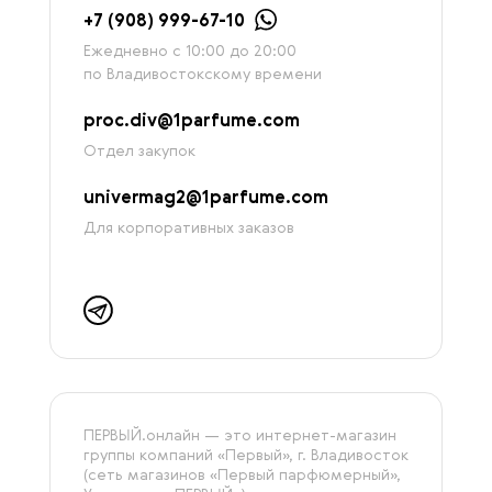
+7 (908) 999-67-10
Ежедневно с 10:00 до 20:00
по Владивостокскому времени
proc.div@1parfume.com
Отдел закупок
univermag2@1parfume.com
Для корпоративных заказов
ПЕРВЫЙ.онлайн — это интернет-магазин
группы компаний «‎Первый», г. Владивосток
(сеть магазинов «Первый парфюмерный»,