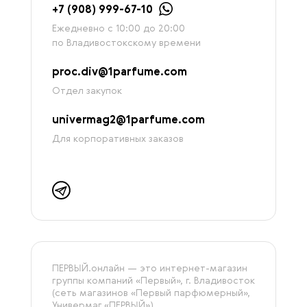
+7 (908) 999-67-10
Ежедневно с 10:00 до 20:00
по Владивостокскому времени
proc.div@1parfume.com
Отдел закупок
univermag2@1parfume.com
Для корпоративных заказов
ПЕРВЫЙ.онлайн — это интернет-магазин
группы компаний «‎Первый», г. Владивосток
(сеть магазинов «Первый парфюмерный»,
Универмаг «ПЕРВЫЙ»).