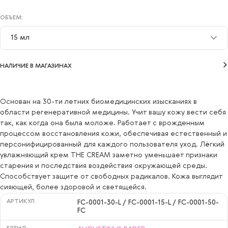
ОБЪЕМ:
15 мл
15 мл
НАЛИЧИЕ В МАГАЗИНАХ
30 мл
50 мл
Основан на 30-ти летних биомедицинских изысканиях в
области регенеративной медицины. Учит вашу кожу вести себя
так, как когда она была моложе. Работает с врожденным
процессом восстановления кожи, обеспечивая естественный и
персонифицированный для каждого пользователя уход. Лёгкий
увлажняющий крем THE CREAM заметно уменьшает признаки
старения и последствия воздействия окружающей среды.
Способствует защите от свободных радикалов. Кожа выглядит
сияющей, более здоровой и светящейся.
АРТИКУЛ
FC-0001-30-L / FC-0001-15-L / FC-0001-50-
FC