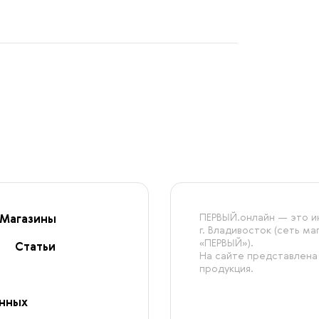
ПЕРВЫЙ.онлайн — это ин
Магазины
г. Владивосток (сеть м
«ПЕРВЫЙ»).
Статьи
На сайте представлена
продукция.
анных