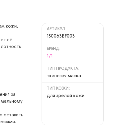
ем кожи,
АРТИКУЛ
1S0063BF003
яет её
плотность
БРЕНД:
1/1
ТИП ПРОДУКТА:
тканевая маска
ТИП КОЖИ:
ения за
для зрелой кожи
имальному
о оставить
ениями.