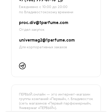
+7 (908) 999-67-10
Ежедневно с 10:00 до 20:00
по Владивостокскому времени
proc.div@1parfume.com
Отдел закупок
univermag2@1parfume.com
Для корпоративных заказов
ПЕРВЫЙ.онлайн — это интернет-магазин
группы компаний «‎Первый», г. Владивосток
(сеть магазинов «Первый парфюмерный»,
Универмаг «ПЕРВЫЙ»).