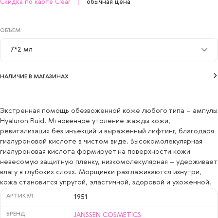
Скидка по карте Clear
обычная цена
ОБЪЕМ:
7*2 мл
7*2 мл
НАЛИЧИЕ В МАГАЗИНАХ
Экстренная помощь обезвоженной коже любого типа – ампулы
Hyaluron Fluid. Мгновенное утоление жажды кожи,
ревитализация без инъекций и выраженный лифтинг, благодаря
гиалуроновой кислоте в чистом виде. Высокомолекулярная
гиалуроновая кислота формирует на поверхности кожи
невесомую защитную пленку, низкомолекулярная – удерживает
влагу в глубоких слоях. Морщинки разглаживаются изнутри,
кожа становится упругой, эластичной, здоровой и ухоженной.
АРТИКУЛ
1951
БРЕНД:
JANSSEN COSMETICS