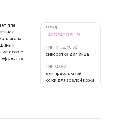
дёт для
БРЕНД:
ретинол
LABORATORIUM
коллагена.
рщины и
ТИП ПРОДУКТА:
ние алоэ с
сыворотка для лица
 эффект за
ТИП КОЖИ:
для проблемной
кожи,для зрелой кожи