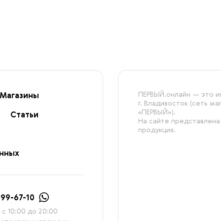
ПЕРВЫЙ.онлайн — это ин
Магазины
г. Владивосток (сеть м
«ПЕРВЫЙ»).
Статьи
На сайте представлена
продукция.
анных
999-67-10
с 10:00 до 20:00