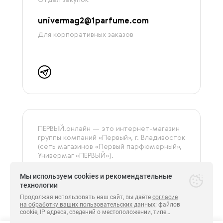
univermag2@1parfume.com
Для корпоративных заказов
ПЕРВЫЙ.онлайн — это интернет-магазин
группы компаний «‎Первый», г. Владивосток
(сеть магазинов «Первый парфюмерный»,
Универмаг «ПЕРВЫЙ»).
На сайте представлена только
оригинальная и сертифицированная
Мы используем cookies и рекомендательные
продукция.
технологии
Продолжая использовать наш сайт, вы даёте
согласие
на обработку ваших пользовательских данных
: файлов
cookie, IP адреса, сведений о местоположении, типе
Все права защищены.
устройства, сведения о ресурсах сети Интернет,