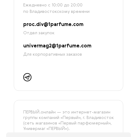
Ежедневно с 10:00 до 20:00
по Владивостокскому времени
proc.div@1parfume.com
Отдел закупок
univermag2@1parfume.com
Для корпоративных заказов
ПЕРВЫЙ.онлайн — это интернет-магазин
группы компаний «‎Первый», г. Владивосток
(сеть магазинов «Первый парфюмерный»,
Универмаг «ПЕРВЫЙ»).
На сайте представлена только