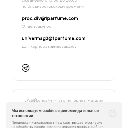
Ежедневно с 10:00 до 20:00
по Владивостокскому времени
proc.div@1parfume.com
Отдел закупок
univermag2@1parfume.com
Для корпоративных заказов
ПЕРВЫЙ.онлайн — это интернет-магазин
группы компаний «‎Первый», г. Владивосток
Мы используем cookies и рекомендательные
(сеть магазинов «Первый парфюмерный»,
технологии
Универмаг «ПЕРВЫЙ»).
На сайте представлена только
Продолжая использовать наш сайт, вы даёте
согласие
оригинальная и сертифицированная
на обработку ваших пользовательских данных
: файлов