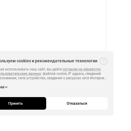
ользуем cookies и рекомендательные технологии
я использовать наш сайт, вы даёте
согласие на обработку
ользовательских данных
: файлов cookie, IP адреса, сведений
оложении, типе устройства, сведения о ресурсах сети Интернет,
х были совершены переходы на сайт
https:// perviyonline.ru
.
ПЕРВЫЙ 2014-2026.
нее
и сведения о действиях пользователей на сайте
https:// perviyonline.ru
полноценного функционирования сайта, проведения
й и обзоров посредством
Яндекс.Метрика. Если вы не хотите, чтобы ваши данные
Принять
Отказаться
вались, пожалуйста, ограничьте использование файлов cookie
браузере.