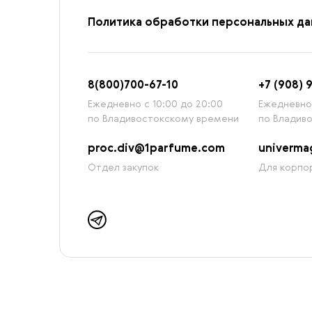
Политика обработки персональных д
8
(800)7
00-67-
10
+7 (908) 
Ежедневно с 10:00 до 20:00
Ежедневно 
по Владивостокскому времени
по Владив
proc.div@1parfume.com
univerm
Отдел закупок
Для корпор