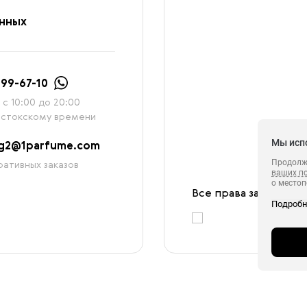
анных
999-67-10
с 10:00 до 20:00
остокскому времени
Мы исп
ag2@1parfume.com
Продолжа
ативных заказов
ваших п
о местоп
с которы
Все права защищены
Подроб
в целях 
ретаргетинга, статистических исследовани
сервиса 
обрабаты
в своём 