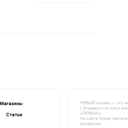
ПЕРВЫЙ.онлайн — это ин
Магазины
г. Владивосток (сеть м
«ПЕРВЫЙ»).
Статьи
На сайте представлена
продукция.