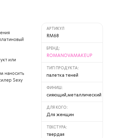
АРТИКУЛ
ения
RM68
платиновый
БРЕНД:
ROMANOVAMAKEUP
укт или
ТИП ПРОДУКТА:
м наносить
палетка теней
силер Sexy
ФИНИШ:
сияющий,металлический
ДЛЯ КОГО:
Для женщин
ТЕКСТУРА:
твердая