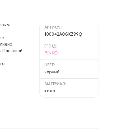
ганым
АРТИКУЛ
100042A0GKZ99Q
ее
олнено
БРЕНД:
. Плечевой
PINKO
ого
ЦВЕТ:
черный
МАТЕРИАЛ:
кожа