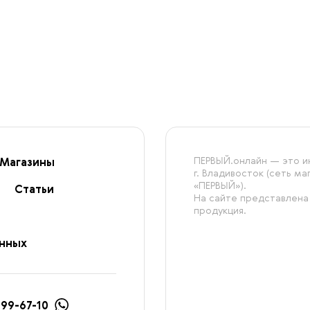
ПЕРВЫЙ.онлайн — это ин
Магазины
г. Владивосток (сеть м
«ПЕРВЫЙ»).
Статьи
На сайте представлена
продукция.
анных
999-67-10