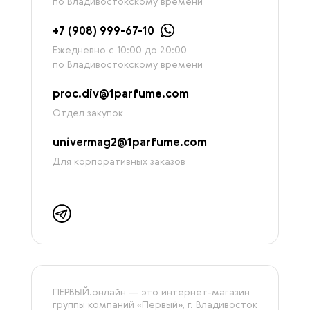
по Владивостокскому времени
+7 (908) 999-67-10
Ежедневно с 10:00 до 20:00
по Владивостокскому времени
proc.div@1parfume.com
Отдел закупок
univermag2@1parfume.com
Для корпоративных заказов
ПЕРВЫЙ.онлайн — это интернет-магазин
группы компаний «‎Первый», г. Владивосток