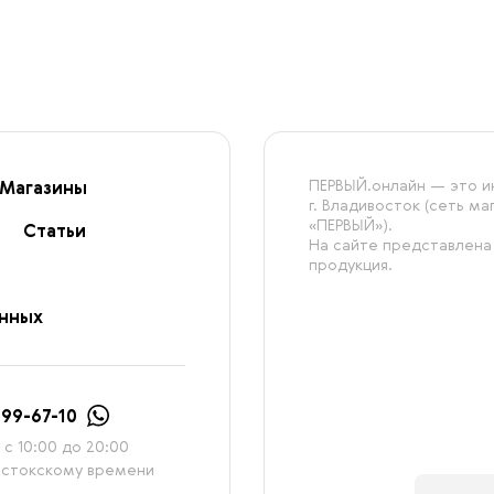
ПЕРВЫЙ.онлайн — это ин
Магазины
г. Владивосток (сеть м
«ПЕРВЫЙ»).
Статьи
На сайте представлена
продукция.
анных
999-67-10
с 10:00 до 20:00
остокскому времени