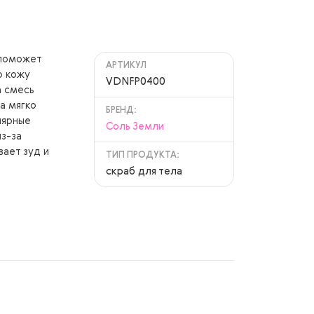
 поможет
АРТИКУЛ
ю кожу
VDNFP0400
а смесь
а мягко
БРЕНД:
лярные
Соль Земли
из-за
ает зуд и
ТИП ПРОДУКТА:
скраб для тела