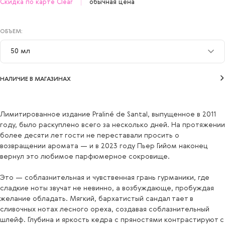
Скидка по карте Clear
обычная цена
ОБЪЕМ:
50 мл
50 мл
НАЛИЧИЕ В МАГАЗИНАХ
Лимитированное издание Praliné de Santal, выпущенное в 2011
году, было раскуплено всего за несколько дней. На протяжении
более десяти лет гости не переставали просить о
возвращении аромата — и в 2023 году Пьер Гийом наконец
вернул это любимое парфюмерное сокровище.
Это — соблазнительная и чувственная грань гурманики, где
сладкие ноты звучат не невинно, а возбуждающе, пробуждая
желание обладать. Мягкий, бархатистый сандал тает в
сливочных нотах лесного ореха, создавая соблазнительный
шлейф. Глубина и яркость кедра с пряностями контрастируют с