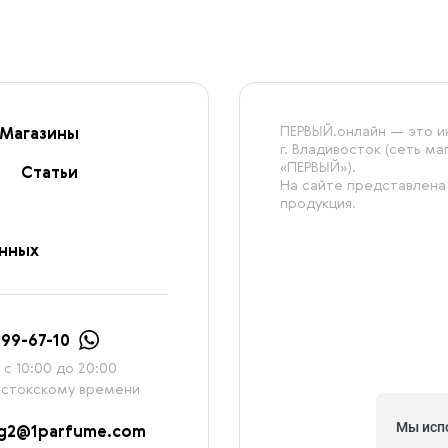
ПЕРВЫЙ.онлайн — это ин
Магазины
г. Владивосток (сеть м
«ПЕРВЫЙ»).
Статьи
На сайте представлена
продукция.
анных
999-67-10
с 10:00 до 20:00
остокскому времени
Мы исп
ag2@1parfume.com