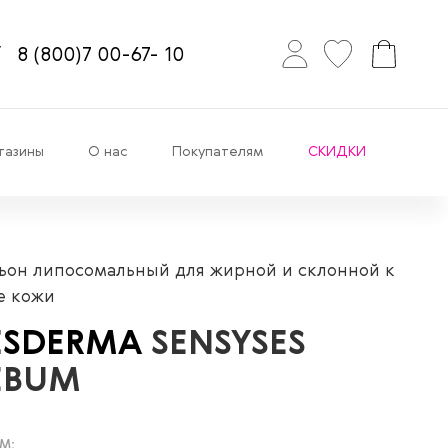
8
(800)7
00-67-
10
газины
О нас
Покупателям
СКИДКИ
ьон липосомальный для жирной и склонной к
е кожи
ESDERMA
SENSYSES
EBUM
М: