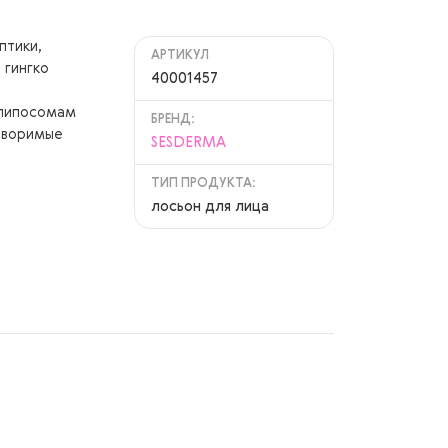
птики,
АРТИКУЛ
 гингко
40001457
 липосомам
БРЕНД:
створимые
SESDERMA
ТИП ПРОДУКТА:
лосьон для лица