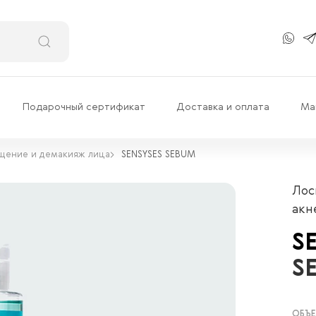
Подарочный сертификат
Доставка и оплата
Ма
щение и демакияж лица
SENSYSES SEBUM
Лос
акн
S
S
ОБЪЕ