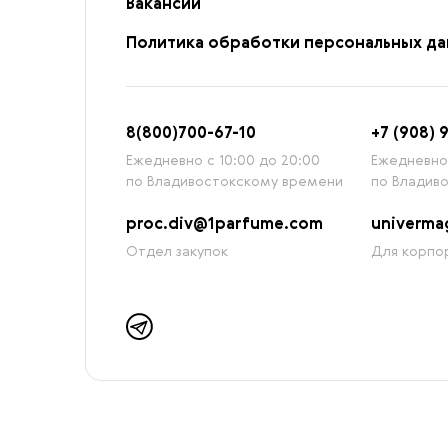
Вакансии
Политика обработки персональных д
8
(800)7
00-67-
10
+7 (908) 
Ежедневно с 10:00 до 20:00
Ежедневно 
по Владивостокскому времени
по Владив
proc.div@1parfume.com
univerm
Отдел закупок
Для корпор