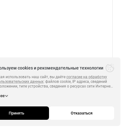
ользуем cookies и рекомендательные технологии
я использовать наш сайт, вы даёте
согласие на обработку
ользовательских данных
: файлов cookie, IP адреса, сведений
оложении, типе устройства, сведения о ресурсах сети Интернет,
.
ПЕРВЫЙ 2014-2026.
х были совершены переходы на сайт
https:// perviyonline.ru
нее
и сведения о действиях пользователей на сайте
https:// perviyonline.ru
полноценного функционирования сайта, проведения
й и обзоров посредством
Яндекс.Метрика. Если вы не хотите, чтобы ваши данные
Принять
Отказаться
вались, пожалуйста, ограничьте использование файлов cookie
браузере.