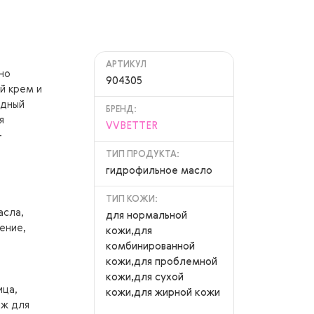
АРТИКУЛ
но
904305
й крем и
идный
БРЕНД:
я
VVBETTER
-
ТИП ПРОДУКТА:
гидрофильное масло
ТИП КОЖИ:
асла,
для нормальной
ение,
кожи,для
комбинированной
кожи,для проблемной
кожи,для сухой
ица,
кожи,для жирной кожи
аж для