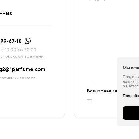
анных
999-67-10
с 10:00 до 20:00
остокскому времени
Мы исп
ag2@1parfume.com
Продолжа
ативных заказов
ваших п
о местоп
Все права защищены
с которы
Подроб
в целях 
ретаргетинга, статистических исследовани
сервиса 
обрабаты
в своём 