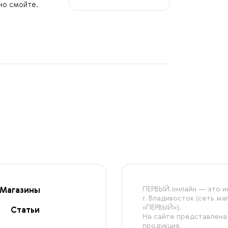
но смойте.
ПЕРВЫЙ.онлайн — это ин
Магазины
г. Владивосток (сеть м
«ПЕРВЫЙ»).
Статьи
На сайте представлена
продукция.