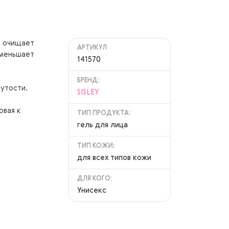
о очищает
АРТИКУЛ
Уменьшает
141570
БРЕНД:
утости.
SISLEY
овая к
ТИП ПРОДУКТА:
гель для лица
ТИП КОЖИ:
для всех типов кожи
ДЛЯ КОГО:
Унисекс