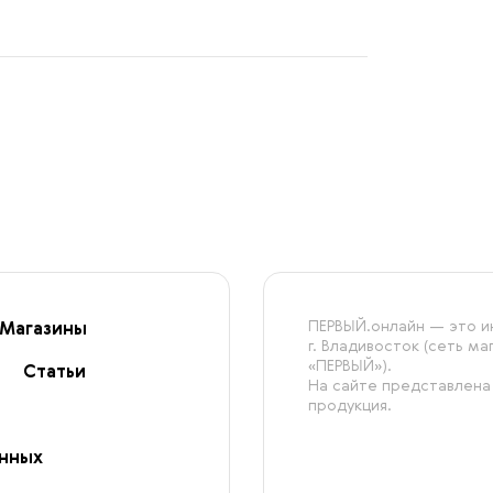
ПЕРВЫЙ.онлайн — это ин
Магазины
г. Владивосток (сеть м
«ПЕРВЫЙ»).
Статьи
На сайте представлена
продукция.
анных