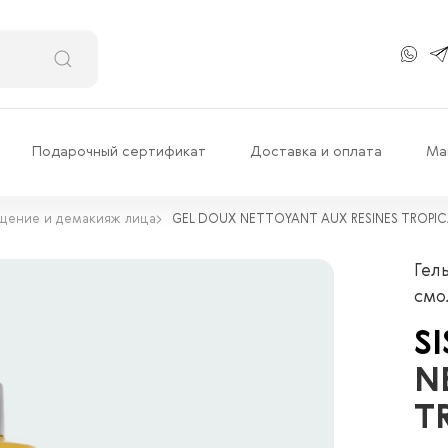
Подарочный сертификат
Доставка и оплата
Ма
щение и демакияж лица
GEL DOUX NETTOYANT AUX RESINES TROPIC
Гел
смо
S
N
T