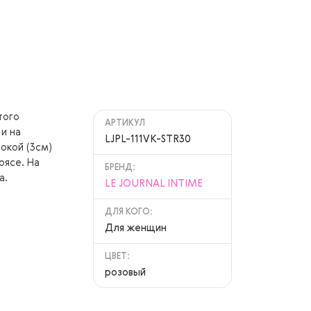
того
АРТИКУЛ
и на
LJPL-111VK-STR30
окой (3см)
оясе. На
БРЕНД:
а.
LE JOURNAL INTIME
ДЛЯ КОГО:
Для женщин
ЦВЕТ:
розовый