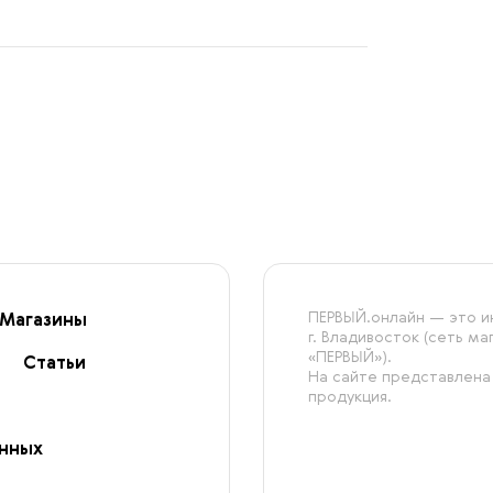
ПЕРВЫЙ.онлайн — это ин
Магазины
г. Владивосток (сеть м
«ПЕРВЫЙ»).
Статьи
На сайте представлена
продукция.
анных