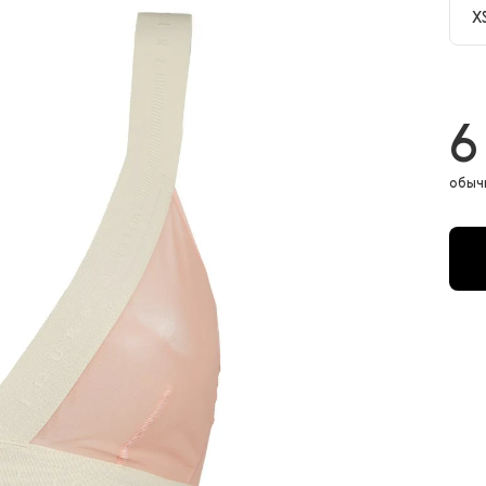
X
X
6
обыч