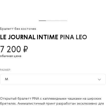
Бралетт без косточек
LE JOURNAL INTIME
PINA LEO
7 200 ₽
обычная цена
РАЗМЕР:
M
M
Открытый бралетт PINA с каплевидными чашками на широких
S
бретелях. Анималистичный принт разработан эксклюзивно для