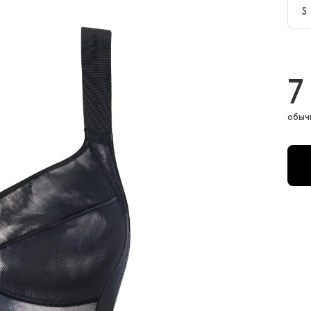
S
S
X
7
обыч