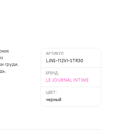
оких
АРТИКУЛ
из
LJNS-112VI-STR30
и груди.
дь.
БРЕНД:
LE JOURNAL INTIME
ЦВЕТ:
черный