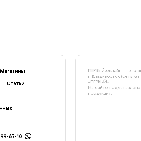
ПЕРВЫЙ.онлайн — это ин
Магазины
г. Владивосток (сеть м
«ПЕРВЫЙ»).
Статьи
На сайте представлена
продукция.
анных
999-67-10